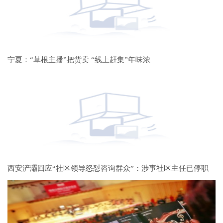
宁夏：“草根主播”把货卖 “线上赶集”年味浓
西安浐灞回应“社区领导怒怼咨询群众”：涉事社区主任已停职