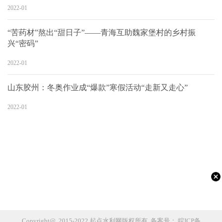
2022-01
“苦药材”熬出“甜日子”——青海互助魏家堡村的乡村振
兴“密码”
2022-01
山东胶州：冬奥作业成“爆款”寒假活动“走新又走心”
2022-01
Copyright@ 2015-2022 起点水利网版权所有 备案号：
皖ICP备