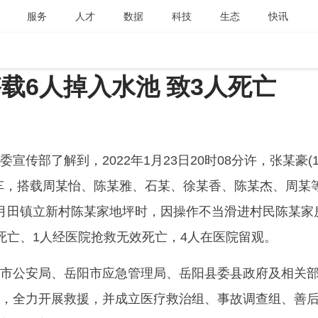
服务
人才
数据
科技
生态
快讯
载6人掉入水池 致3人死亡
部了解到，2022年1月23日20时08分许，张某豪(1
车，搭载周某怡、陈某雅、石某、徐某香、陈某杰、周某
月田镇立新村陈某家地坪时，因操作不当滑进村民陈某家
死亡、1人经医院抢救无效死亡，4人在医院留观。
公安局、岳阳市应急管理局、岳阳县委县政府及相关
，全力开展救援，并成立医疗救治组、事故调查组、善