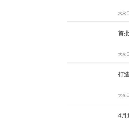
大众
首批
大众
打
大众
4月