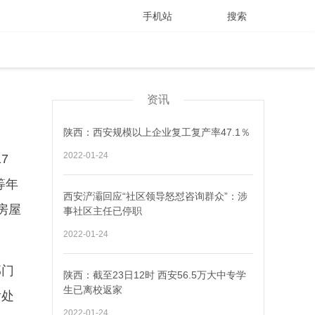
手机站
搜索
资讯
陕西：西安规模以上企业复工复产率47.1％
2022-01-24
7
等年
西安浐灞回应“社区领导怒怼咨询群众”：涉
房屋
事社区主任已停职
2022-01-24
部门
陕西：截至23日12时 西安56.5万大中专学
生已离校返家
后处
2022-01-24