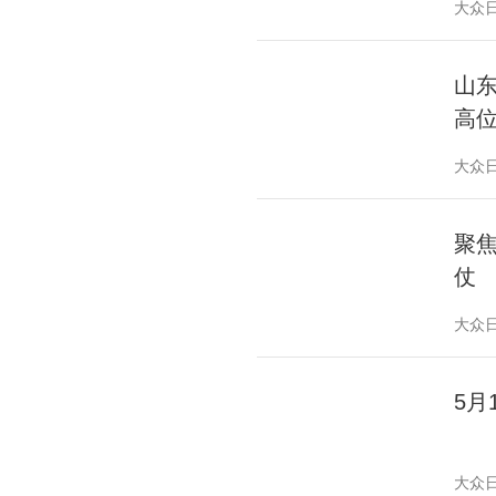
大众
山
高
大众
聚
仗
大众
5
大众