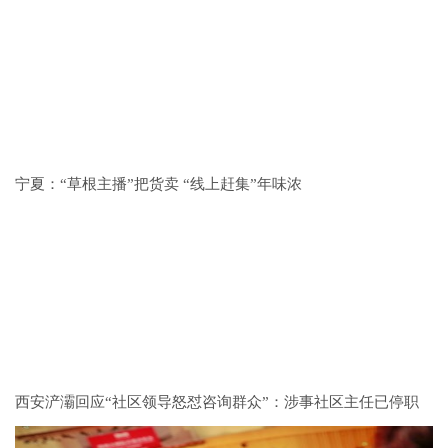
宁夏：“草根主播”把货卖 “线上赶集”年味浓
西安浐灞回应“社区领导怒怼咨询群众”：涉事社区主任已停职