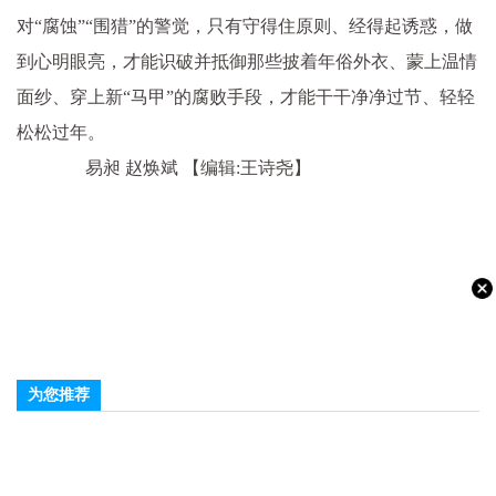
对“腐蚀”“围猎”的警觉，只有守得住原则、经得起诱惑，做
到心明眼亮，才能识破并抵御那些披着年俗外衣、蒙上温情
面纱、穿上新“马甲”的腐败手段，才能干干净净过节、轻轻
松松过年。
易昶 赵焕斌
【编辑:王诗尧】
为您推荐