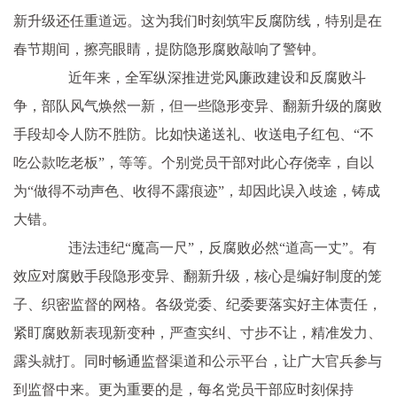
新升级还任重道远。这为我们时刻筑牢反腐防线，特别是在
春节期间，擦亮眼睛，提防隐形腐败敲响了警钟。
近年来，全军纵深推进党风廉政建设和反腐败斗
争，部队风气焕然一新，但一些隐形变异、翻新升级的腐败
手段却令人防不胜防。比如快递送礼、收送电子红包、“不
吃公款吃老板”，等等。个别党员干部对此心存侥幸，自以
为“做得不动声色、收得不露痕迹”，却因此误入歧途，铸成
大错。
违法违纪“魔高一尺”，反腐败必然“道高一丈”。有
效应对腐败手段隐形变异、翻新升级，核心是编好制度的笼
子、织密监督的网格。各级党委、纪委要落实好主体责任，
紧盯腐败新表现新变种，严查实纠、寸步不让，精准发力、
露头就打。同时畅通监督渠道和公示平台，让广大官兵参与
到监督中来。更为重要的是，每名党员干部应时刻保持