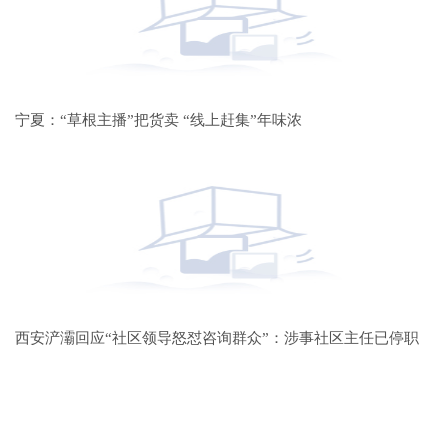
宁夏：“草根主播”把货卖 “线上赶集”年味浓
西安浐灞回应“社区领导怒怼咨询群众”：涉事社区主任已停职