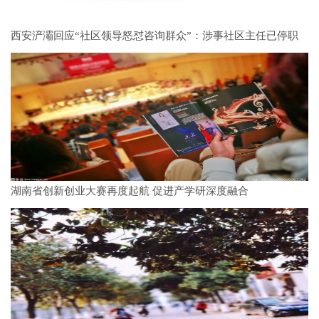
西安浐灞回应“社区领导怒怼咨询群众”：涉事社区主任已停职
湖南省创新创业大赛再度起航 促进产学研深度融合