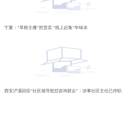
宁夏：“草根主播”把货卖 “线上赶集”年味浓
西安浐灞回应“社区领导怒怼咨询群众”：涉事社区主任已停职