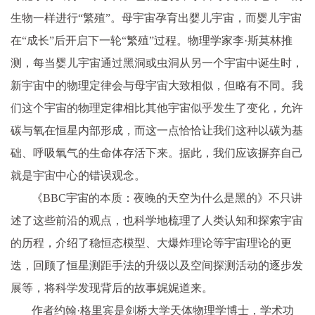
生物一样进行“繁殖”。母宇宙孕育出婴儿宇宙，而婴儿宇宙
在“成长”后开启下一轮“繁殖”过程。物理学家李·斯莫林推
测，每当婴儿宇宙通过黑洞或虫洞从另一个宇宙中诞生时，
新宇宙中的物理定律会与母宇宙大致相似，但略有不同。我
们这个宇宙的物理定律相比其他宇宙似乎发生了变化，允许
碳与氧在恒星内部形成，而这一点恰恰让我们这种以碳为基
础、呼吸氧气的生命体存活下来。据此，我们应该摒弃自己
就是宇宙中心的错误观念。
《BBC宇宙的本质：夜晚的天空为什么是黑的》不只讲
述了这些前沿的观点，也科学地梳理了人类认知和探索宇宙
的历程，介绍了稳恒态模型、大爆炸理论等宇宙理论的更
迭，回顾了恒星测距手法的升级以及空间探测活动的逐步发
展等，将科学发现背后的故事娓娓道来。
作者约翰·格里宾是剑桥大学天体物理学博士，学术功