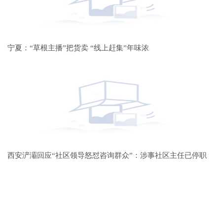
宁夏：“草根主播”把货卖 “线上赶集”年味浓
西安浐灞回应“社区领导怒怼咨询群众”：涉事社区主任已停职