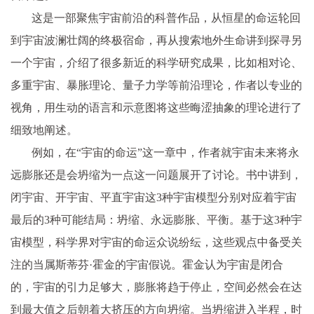
这是一部聚焦宇宙前沿的科普作品，从恒星的命运轮回
到宇宙波澜壮阔的终极宿命，再从搜索地外生命讲到探寻另
一个宇宙，介绍了很多新近的科学研究成果，比如相对论、
多重宇宙、暴胀理论、量子力学等前沿理论，作者以专业的
视角，用生动的语言和示意图将这些晦涩抽象的理论进行了
细致地阐述。
例如，在“宇宙的命运”这一章中，作者就宇宙未来将永
远膨胀还是会坍缩为一点这一问题展开了讨论。书中讲到，
闭宇宙、开宇宙、平直宇宙这3种宇宙模型分别对应着宇宙
最后的3种可能结局：坍缩、永远膨胀、平衡。基于这3种宇
宙模型，科学界对宇宙的命运众说纷纭，这些观点中备受关
注的当属斯蒂芬·霍金的宇宙假说。霍金认为宇宙是闭合
的，宇宙的引力足够大，膨胀将趋于停止，空间必然会在达
到最大值之后朝着大挤压的方向坍缩。当坍缩进入半程，时